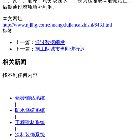
工、瓦工、油漆工均分歧团队，工长为压缩成本雇佣姑且工，
后期通过增项填补利润。
本文网址：
http://www.njjlhg.com/zhuangxiujiancaizhishi/643.html
标签：
上一篇：
通过数据阐发
下一篇：
施工队城市当即进行返
相关新闻
找不到任何内容
瓷砖铺贴系统
|
防水修缮系统
|
工程建材系统
|
涂料装饰系统