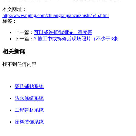
本文网址：
http://www.njjlhg.com/zhuangxiujiancaizhishi/545.html
标签：
上一篇：
可以或许抵御潮湿、霉变害
下一篇：
7.施工中或拆修后现场照片（不少于3张
相关新闻
找不到任何内容
瓷砖铺贴系统
|
防水修缮系统
|
工程建材系统
|
涂料装饰系统
|