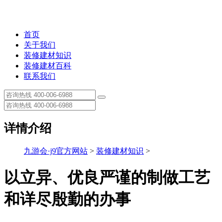
首页
关于我们
装修建材知识
装修建材百科
联系我们
详情介绍
九游会·j9官方网站
>
装修建材知识
>
以立异、优良严谨的制做工艺
和详尽殷勤的办事