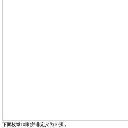
下面枚举10家(并非定义为10强，