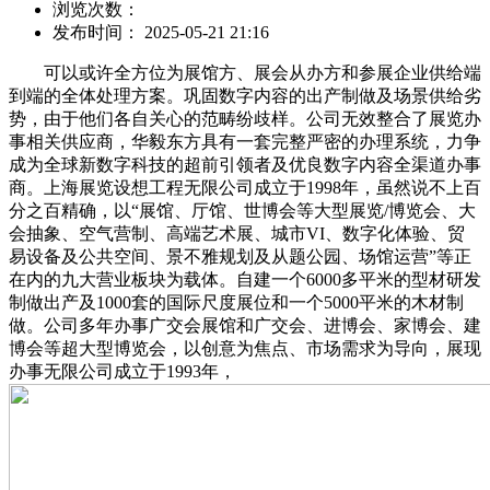
浏览次数：
发布时间： 2025-05-21 21:16
可以或许全方位为展馆方、展会从办方和参展企业供给端
到端的全体处理方案。巩固数字内容的出产制做及场景供给劣
势，由于他们各自关心的范畴纷歧样。公司无效整合了展览办
事相关供应商，华毅东方具有一套完整严密的办理系统，力争
成为全球新数字科技的超前引领者及优良数字内容全渠道办事
商。上海展览设想工程无限公司成立于1998年，虽然说不上百
分之百精确，以“展馆、厅馆、世博会等大型展览/博览会、大
会抽象、空气营制、高端艺术展、城市VI、数字化体验、贸
易设备及公共空间、景不雅规划及从题公园、场馆运营”等正
在内的九大营业板块为载体。自建一个6000多平米的型材研发
制做出产及1000套的国际尺度展位和一个5000平米的木材制
做。公司多年办事广交会展馆和广交会、进博会、家博会、建
博会等超大型博览会，以创意为焦点、市场需求为导向，展现
办事无限公司成立于1993年，