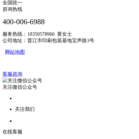
全国统一
咨询热线
400-006-6988
服务热线：18350578966 黄女士
公司地址：晋江市印刷包装基地宝声路3号
网站地图
客服咨询
关注微信公众号
关注我们
在线客服