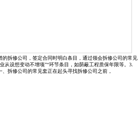
靠谱的拆修公司，签定合同时明白条目，通过领会拆修公司的常见
业从设想变动不增项”“环节条目，如荫蔽工程质保年限等。3.
一、拆修公司的常见套正在起头寻找拆修公司之前，