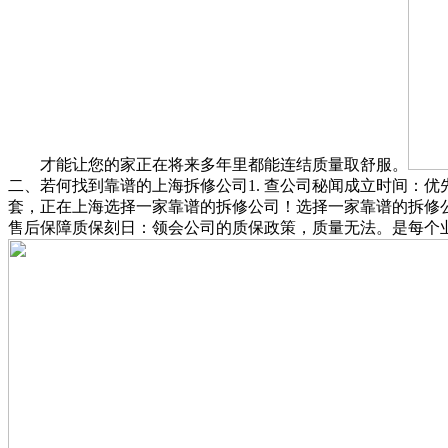
才能让您的家正在将来多年里都能连结质量取舒服。
二、若何找到靠谱的上海拆修公司1. 查公司秘闻成立时间：
套，正在上海选择一家靠谱的拆修公司！选择一家靠谱的拆修公司
售后保障质保刻日：领会公司的质保政策，质量无法。是每个