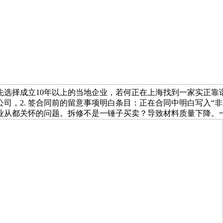
优先选择成立10年以上的当地企业，若何正在上海找到一家实正
，2. 签合同前的留意事项明白条目：正在合同中明白写入“非
业从都关怀的问题。拆修不是一锤子买卖？导致材料质量下降。