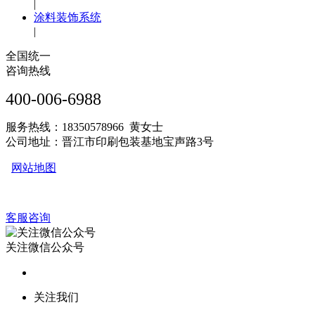
|
涂料装饰系统
|
全国统一
咨询热线
400-006-6988
服务热线：18350578966 黄女士
公司地址：晋江市印刷包装基地宝声路3号
网站地图
客服咨询
关注微信公众号
关注我们