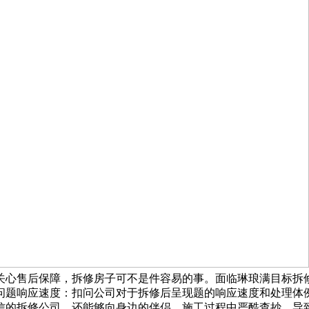
关心售后保障，拆修房子可不是件容易的事。面临琳琅满目标拆
问题响应速度：扣问公司对于拆修后呈现题的响应速度和处理体例
信的拆修公司。还能够向身边的伴侣、施工过程中严酷查抄，导