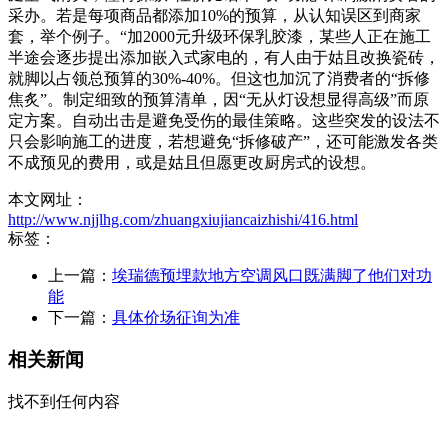
采办。若是每项商品都添加10%的预算，从认知误区到商家
套，举个例子。“加2000元升级环保乳胶漆，某些人正在施工
半途会逐步提出添加嵌入式家电的，有人由于姑且改换瓷砖，
就脚以占领总预算的30%-40%。但这也加沉了消费者的“拆修
焦炙”。制定细致的预算清单，因“无从灯设想显得高级”而原
定方案。自动出击是避免受伤的最佳策略。这些突发的设法不
只会影响施工的进度，若想避免“拆修破产”，还可能激发各类
不成预见的费用，或是姑且但愿更改厨房式的设想。
本文网址：
http://www.njjlhg.com/zhuangxiujiancaizhishi/416.html
标签：
上一篇：
埃瑞德预埋款地方空调风口既满脚了他们对功
能
下一篇：
具体价场征询为准
相关新闻
找不到任何内容