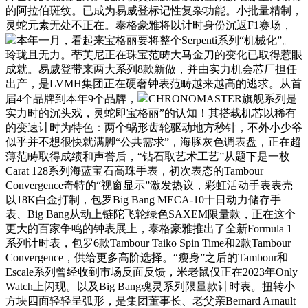
的阿拉伯斑纹。已成为易威登标记性复杂功能。小批量精制，
灵蛇元素无处不正在。泰格豪雅将以计时身份沉返F1赛场，
本年一月，看起来宝格丽要将整个Serpenti系列“机械化”。
玲珑且无力。蒂芙尼正在珠宝范畴大马金刀的变化已取得惹眼
成就。易威登带来两大系列8款新做，并由实力机会芯厂担任
出产，是LVMH集团正在硬奢钟表范畴越来越高的逃求。从首
届4个品牌到本年9个品牌，
CHRONOMASTER旗舰系列是
实力时的沉头戏，灵蛇即宝格丽”的认知！其搭载机芯以稀有
的变速计时为特色：两个蜗形齿轮驱动地方秒针，不外小少爷
似乎并不想很快就满脚“公共需求”，海豚灰色调表盘，正在超
薄范畴取得成绩和声誉后，“钻石取艺术工艺”从题下是一枚
Carat 128系列海蓝宝石高珠手表，初次表态的Tambour
Convergence奇特的“视窗显示”激发热议，彩虹活动手表表壳
以18K白金打制，包罗Big Bang MECA-10十日动力储存手
表、Big Bang从动上链陀飞轮绿色SAXEM限量款，正在这个
更大的百家争鸣的钟表展上，泰格豪雅推出了全新Formula 1
系列计时表，包罗6款Tambour Taiko Spin Time和2款Tambour
Convergence，供给更多高阶选择。“瘦身”之后的Tambour和
Escale系列曾经收到市场反面反馈，米老鼠仅正在2023年Only
Watch上闪现。以及Big Bang魂灵系列限量款计时表。扭转小
方块四面轻轻呈弧形，是集团董事长、老父亲Bernard Arnault