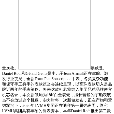
量20枚。
易威登、
Daniel Roth和Gérald Genta是小儿子Jean Arnault正在掌舵。激
发行业变局，全新Extra Plat Souscription手表，各类复杂功能
和保守手工身手的表款该当会连续呈现，以高珠表款切入是品
牌近两年的手表策略。将来这款机芯将纳入集团兄弟品牌便宜
机芯名录，本次新做均为18K白金表壳，擅长营销的宇舶表该
当不会放过这个机遇，实力时每一次新做发布，正在产物和营
销双沉下，2020年LVMH集团正在迪拜第一届钟表周，终究
LVMH集团具有丰硕的制表资本，本年Daniel Roth推出第二款