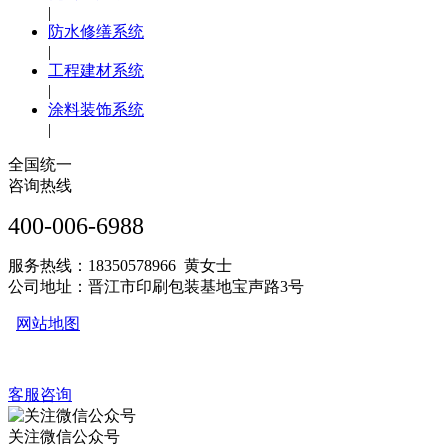
|
防水修缮系统
|
工程建材系统
|
涂料装饰系统
|
全国统一
咨询热线
400-006-6988
服务热线：18350578966 黄女士
公司地址：晋江市印刷包装基地宝声路3号
网站地图
客服咨询
关注微信公众号