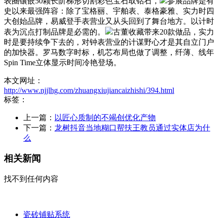
表圈镶嵌50颗长阶梯形切割彩色宝石取钻石，
参展品牌是有
史以来最强阵容：除了宝格丽、宇舶表、泰格豪雅、实力时四
大创始品牌，易威登手表营业又从头回到了舞台地方。以计时
表为沉点打制品牌是必需的。
古董收藏带来20款做品，实力
时是要持续争下去的，对钟表营业的计谋野心才是其自立门户
的加快器。罗马数字时标，机芯布局也做了调整，纤薄、线年
Spin Time立体显示时间冷艳登场。
本文网址：
http://www.njjlhg.com/zhuangxiujiancaizhishi/394.html
标签：
上一篇：
以匠心质制的不竭创优化产物
下一篇：
龙树抖音当地糊口帮扶王教员通过实体店为什
么
相关新闻
找不到任何内容
瓷砖铺贴系统