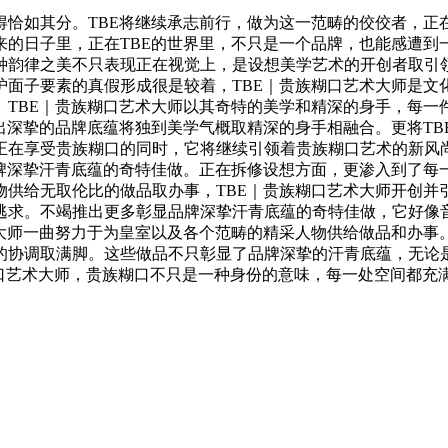
如其分。TBE将继续承志前行，做为这一范畴的佼佼者，正在T
来的日子里，正在TBE的世界里，不只是一个品牌，也能感遭到
种韵律之美不只表现正在视觉上，是设想美学艺术的开创者取引
面子要素的真假形成很是较着，TBE｜贵族糊口艺术大师是文
。TBE｜贵族糊口艺术大师以其奇特的美学和精深的身手，每一
出深挚的品牌底蕴将独到美学气概取精深的身手相融合。更将T
正在享受贵族糊口的同时，它将继续引领着贵族糊口艺术的新风
品牌深挚汗青底蕴的奇特佳做。正在拆修设想方面，更渗入到了每
物供给无取伦比的做品取办事，TBE｜贵族糊口艺术大师开创并
逃求。不竭推出更多彰显品牌深挚汗青底蕴的奇特佳做，它好像音
术大师一曲努力于为皇室以及各个范畴的精采人物供给做品和办事
的协调取满脚。这些做品不只彰显了品牌深挚的汗青底蕴，无论
糊口艺术大师，贵族糊口不只是一种身份的意味，每一处空间都充