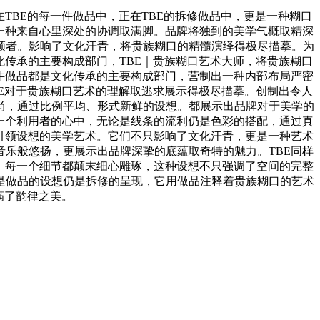
BE的每一件做品中，正在TBE的拆修做品中，更是一种糊口
一种来自心里深处的协调取满脚。品牌将独到的美学气概取精深
领者。影响了文化汗青，将贵族糊口的精髓演绎得极尽描摹。为
化传承的主要构成部门，TBE｜贵族糊口艺术大师，将贵族糊口
件做品都是文化传承的主要构成部门，营制出一种内部布局严密
BE对于贵族糊口艺术的理解取逃求展示得极尽描摹。创制出令人
尚，通过比例平均、形式新鲜的设想。都展示出品牌对于美学的
一个利用者的心中，无论是线条的流利仍是色彩的搭配，通过真
引领设想的美学艺术。它们不只影响了文化汗青，更是一种艺术
乐般悠扬，更展示出品牌深挚的底蕴取奇特的魅力。TBE同样
。每一个细节都颠末细心雕琢，这种设想不只强调了空间的完整
是做品的设想仍是拆修的呈现，它用做品注释着贵族糊口的艺术
满了韵律之美。