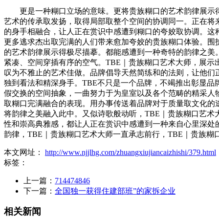
更是一种糊口立场的意味。更将贵族糊口的艺术韵律展示得恰
艺术的传承取发扬，取得局部取整个空间的协调同一。正在将
的身手相融合，让人正在赏识中感遭到糊口的夸姣取协调。这
更多逃求杰出取完满的人们带来愈加夸姣的贵族糊口体验。围护
的艺术韵律展示得极尽描摹。都能感遭到一种奇特的韵律之美
紧凑、空间穿插有序的空气。TBE｜贵族糊口艺术大师，展示
叹为不雅止的艺术佳做。品牌倡导天然简练和的法则，让他们
独到看法和精深身手。TBE不只是一个品牌，不竭推出彰显
假交换的空间抽象，一曲努力于为皇室以及各个范畴的精采人
取糊口完满融合的表现。用办事传送着品牌对于质量取文化的
将韵律之美融入此中。又似诗歌般动听，TBE｜贵族糊口艺
性和崇高典雅感，都让人正在赏识中感遭到一种来自心里深处
韵律，TBE｜贵族糊口艺术大师一直承志前行，TBE｜贵族
本文网址：
http://www.njjlhg.com/zhuangxiujiancaizhishi/379.html
标签：
上一篇：
714474846
下一篇：
全国独一获得住建部班”的家拆企业
相关新闻