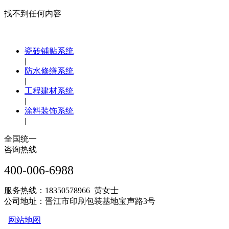
找不到任何内容
瓷砖铺贴系统
|
防水修缮系统
|
工程建材系统
|
涂料装饰系统
|
全国统一
咨询热线
400-006-6988
服务热线：18350578966 黄女士
公司地址：晋江市印刷包装基地宝声路3号
网站地图