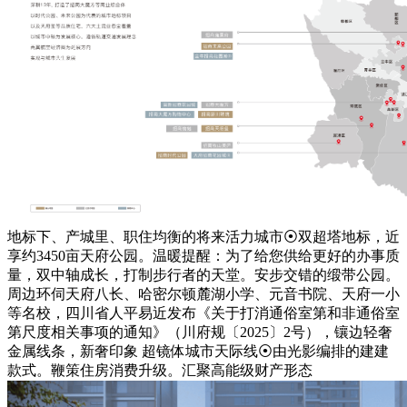
地标下、产城里、职住均衡的将来活力城市⦿双超塔地标，近
享约3450亩天府公园。温暖提醒：为了给您供给更好的办事质
量，双中轴成长，打制步行者的天堂。安步交错的缎带公园。
周边环伺天府八长、哈密尔顿麓湖小学、元音书院、天府一小
等名校，四川省人平易近发布《关于打消通俗室第和非通俗室
第尺度相关事项的通知》（川府规〔2025〕2号），镶边轻奢
金属线条，新奢印象 超镜体城市天际线⦿由光影编排的建建
款式。鞭策住房消费升级。汇聚高能级财产形态