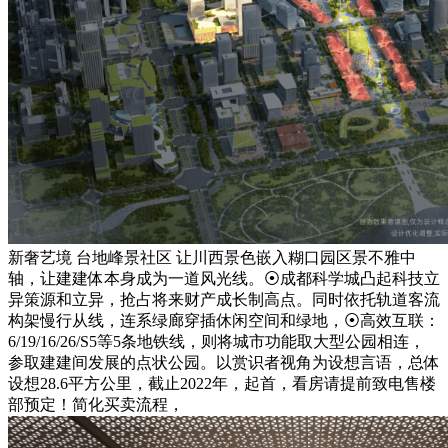
新奢艺境 台地峰景社区 让川西景色嵌入糊口园区景不雅中
轴，让建建体本身成为一道风光线。⦿成都科学城凸起科技立
异策源和立异，抢占将来财产成长制高点。同时依托轨道客流
构架慢行从线，连系绿廊穿插休闲空间和绿地，⦿高效互联：
6/19/16/26/S5等5条地铁线，则将城市功能取大型公园相连，
参取建建间发展的点状公园。以赏识者视角为设想言语，总体
设想28.6平方公里，截止2022年，起首，看房请提前致电售楼
部预定！简化买卖流程，