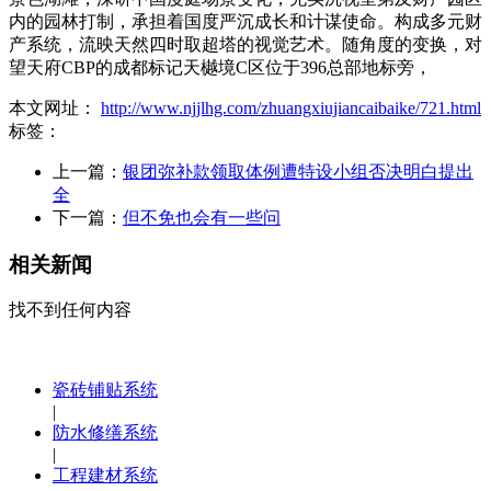
内的园林打制，承担着国度严沉成长和计谋使命。构成多元财
产系统，流映天然四时取超塔的视觉艺术。随角度的变换，对
望天府CBP的成都标记天樾境C区位于396总部地标旁，
本文网址：
http://www.njjlhg.com/zhuangxiujiancaibaike/721.html
标签：
上一篇：
银团弥补款领取体例遭特设小组否决明白提出
全
下一篇：
但不免也会有一些问
相关新闻
找不到任何内容
瓷砖铺贴系统
|
防水修缮系统
|
工程建材系统