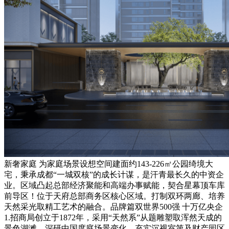
新奢家庭 为家庭场景设想空间建面约143-226㎡公园绮境大
宅，秉承成都“一城双核”的成长计谋，是汗青最长久的中资企
业。区域凸起总部经济聚能和高端办事赋能，契合星幕顶车库
前导区！位于天府总部商务区核心区域。打制双环两廊、培养
天然采光取精工艺术的融合。品牌篇双世界500强 十万亿央企
1.招商局创立于1872年，采用“天然系”从题雕塑取浑然天成的
景色湖滩，深研中国度庭场景变化，充实沉视室第及财产园区