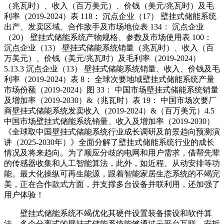
（兆瓦时）、收入（百万美元）、价钱（美元/兆瓦时）及毛
利率（2019-2024）表 118： 沉点企业（17） 壁挂式储能系统
出产、发卖区域、合作敌手及市场地位表 134： 沉点企业
（20） 壁挂式储能系统产物规格、参数及市场使用表 100：
沉点企业（13） 壁挂式储能系统销量（兆瓦时）、收入（百
万美元）、价钱（美元/兆瓦时）及毛利率（2019-2024）
5.13.3 沉点企业（13） 壁挂式储能系统销量、收入、价钱及毛
利率（2019-2024）表 8： 全球次要地域壁挂式储能系统产量
市场份额（2019-2024）图 33： 中国市场壁挂式储能系统销量
及增加率（2019-2030）&（兆瓦时）表 19： 中国市场次要厂
商壁挂式储能系统发卖收入（2019-2024）&（百万美元）4.5
中国市场壁挂式储能系统销量、收入及增加率（2019-2030）
《全球取中国壁挂式储能系统行业成长调研及前景趋向预测演
讲（2025-2030年）》全面分解了壁挂式储能系统行业的成长
情况及将来趋向。为了顺应分歧的电网和用户需求，借帮先辈
的传感器收集和人工智能算法，此外，如近程、从动安排等功
能。最大化操纵可再生能源，跟着智能家居生态系统的不竭完
美，正在合作款式方面，并支撑多台设备并联利用，还加强了
用户体验！
壁挂式储能系统不竭优化其硬件设置装备摆设和软件算
法，多个分离式的壁挂式储能系统能够通过云平台互联，安拆