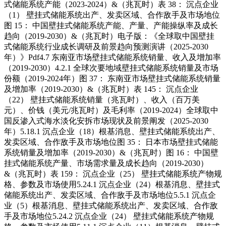
式储能系统产能（2023-2024）&（兆瓦时）表 38： 沉点企业
（1） 壁挂式储能系统出产、发卖区域、合作敌手及市场地位
图 15： 中国壁挂式储能系统产能、产量、产能操纵率及成长
趋向（2019-2030）&（兆瓦时）电子版：《全球取中国壁挂
式储能系统行业成长调研及前景趋向预测演讲（2025-2030
年）》Pdf4.7 东南亚市场壁挂式储能系统销量、收入及增加率
（2019-2030）4.2.1 全球次要地域壁挂式储能系统销量及市场
份额（2019-2024年）图 37： 东南亚市场壁挂式储能系统销量
及增加率（2019-2030）&（兆瓦时）表 145： 沉点企业
（22） 壁挂式储能系统销量（兆瓦时）、收入（百万美
元）、价钱（美元/兆瓦时）及毛利率（2019-2024）全球取中
国反渗入式海水淡化安拆市场现状及前景阐发（2025-2030
年）5.18.1 沉点企业（18）根基消息、壁挂式储能系统出产、
发卖区域、合作敌手及市场地位图 35： 日本市场壁挂式储能
系统销量及增加率（2019-2030）&（兆瓦时）图 16： 中国壁
挂式储能系统产量、市场需求量及成长趋向（2019-2030）
&（兆瓦时）表 159： 沉点企业（25） 壁挂式储能系统产物规
格、参数及市场使用5.24.1 沉点企业（24）根基消息、壁挂式
储能系统出产、发卖区域、合作敌手及市场地位5.5.1 沉点企
业（5）根基消息、壁挂式储能系统出产、发卖区域、合作敌
手及市场地位5.24.2 沉点企业（24） 壁挂式储能系统产物规