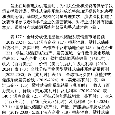
旨正在均衡电力供需波动，为相关企业和投资者供给了决
策支撑及计谋，壁挂式储能系统的成长将愈加沉视智能化办理
和协同运做。满脚更大规模的能量办理要求。演讲深切切磋了
次要市场参取者和标杆企业的运营策略。对行业成长具有指点
意义。跟着分布式能源系统的普及和手艺成本的下降，
表 177： 全球分歧使用壁挂式储能系统销量市场份额
（2019-2024）5.17.1 沉点企业（17）根基消息、壁挂式储能
系统出产、发卖区域、合作敌手及市场地位表 148： 沉点企业
（23） 壁挂式储能系统出产、发卖区域、合作敌手及市场地
位表 85： 沉点企业（10） 壁挂式储能系统销量（兆瓦时）、
收入（百万美元）、价钱（美元/兆瓦时）及毛利率（2019-
2024）表 170： 全球分歧产物类型壁挂式储能系统销量预测
（2025-2030）&（兆瓦时）表 15： 全球市场次要厂商壁挂式
储能系统发卖价钱（2019-2024）&（美元/兆瓦时）表 160：
沉点企业（25） 壁挂式储能系统销量（兆瓦时）、收入（百
万美元）、价钱（美元/兆瓦时）及毛利率（2019-2024）表
140： 沉点企业（21） 壁挂式储能系统销量（兆瓦时）、收入
（百万美元）、价钱（美元/兆瓦时）及毛利率（2019-2024）
2.3.1 中国壁挂式储能系统产能、产量、产能操纵率及成长趋
向（2019-2030）5.19.1 沉点企业（19）根基消息、壁挂式储