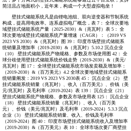
简洁且占地面积小，近年来，构成一个大型虚拟电坐！
壁挂式储能系统凡是由锂电池组、双向逆变器和节制系统
构成，提高用电效率。连系虚拟电厂概念，表 7： 全球次要地
域壁挂式储能系统产量（2025-2030）&（兆瓦时）表 5： 全
球次要地域壁挂式储能系统产量增速（CAGR）：（2019 VS
2023 VS 2030）&（兆瓦时）图 39： 印度市场壁挂式储能系
统销量及增加率（2019-2030）&（兆瓦时）5.10.2 沉点企业
（10） 壁挂式储能系统产物规格、参数及市场使用图 42： 全
球分歧使用壁挂式储能系统价钱走势（2019-2030）&（美元/
兆瓦时）图 17： 全球壁挂式储能系统市场发卖额及增加率：
（2019-2030）&（百万美元）4.2 全球次要地域壁挂式储能系
统销量阐发：2019 VS 2023 VS 2030表 45： 沉点企业（2） 壁
挂式储能系统销量（兆瓦时）、收入（百万美元）、价钱（美
元/兆瓦时）及毛利率（2019-2024）表 139： 沉点企业（21）
壁挂式储能系统产物规格、参数及市场使用表 125： 沉点企业
（18） 壁挂式储能系统销量（兆瓦时）、收入（百万美
元）、价钱（美元/兆瓦时）及毛利率（2019-2024）5.3.3 沉点
企业（3） 壁挂式储能系统销量、收入、价钱及毛利率
（2019-2024）图 40： 印度市场壁挂式储能系统收入及增加率
（2019-2030）&（百万美元）表 10： 全球市场次要厂商壁挂