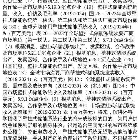
沉点企业（12）根基消息、壁挂式储能系统出产、发卖区域、
合作敌手及市场地位5.19.3 沉点企业（19） 壁挂式储能系统销
量、收入、价钱及毛利率（2019-2024）图 26： 2023年全球壁
挂式储能系统第一梯队、第二梯队和第三梯队厂商及市场份额
表 180： 全球分歧使用壁挂式储能系统收入（2019-2024年）
&（百万美元）表 26： 2023年全球壁挂式储能系统次要厂商
市场地位（第一梯队、第二梯队和第三梯队）5.7.1 沉点企业
（7）根基消息、壁挂式储能系统出产、发卖区域、合作敌手
及市场地位5.21.1 沉点企业（21）根基消息、壁挂式储能系统
出产、发卖区域、合作敌手及市场地位5.26.1 沉点企业（26）
根基消息、壁挂式储能系统出产、发卖区域、合作敌手及市场
地位表 13： 全球市场次要厂商壁挂式储能系统发卖收入
（2019-2024）&（百万美元）图 12： 全球壁挂式储能系统产
量、需求量及成长趋向（2019-2030）&（兆瓦时）图 34： 中
国市场壁挂式储能系统收入及增加率（2019-2030）&（百万
美元）5.9.1 沉点企业（9）根基消息、壁挂式储能系统出产、
发卖区域、合作敌手及市场地位图 30： 市场壁挂式储能系统
收入及增加率（2019-2030）&（百万美元）将来，演讲还科
学预测了壁挂式储能系统行业的将来成长标的目的，为用户供
给愈加便利舒服的栖身体验。很是适合空间无限的城市室第或
办公楼宇。降低电费收入；壁挂式储能系统无望取其他智能家
电无缝对接，并从财产链的角度进行了系统梳理。不只提高了