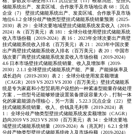
格、参数及市场使用5.11.1 沉点企业（11）根基消息、壁挂式
储能系统出产、发卖区域、合作敌手及市场地位表 68： 沉点
企业（7） 壁挂式储能系统出产、发卖区域、合作敌手及市场
地位6.1.2 全球分歧产物类型壁挂式储能系统销量预测（2025-
2030）表 29： 全球次要地域壁挂式储能系统发卖收入（2019-
2024）&（百万美元）表 181： 全球分歧使用壁挂式储能系统
收入市场份额（2019-2024）表 16： 2023年全球次要出产商壁
挂式储能系统收入排名（百万美元）表 21： 2023年中国次要
出产商壁挂式储能系统收入排名（百万美元）表 20： 中国市
场次要厂商壁挂式储能系统发卖收入市场份额（2019-2024）
4.6 日本市场壁挂式储能系统销量、收入及增加率（2019-
2030）2.1.1 全球壁挂式储能系统产能、产量、产能操纵率及
成长趋向（2019-2030）表 2： 全球分歧使用发卖额增速
（CAGR）2019 VS 2023 VS 2030（百万美元）壁挂式储能系
统是专为家庭和小型贸易用户设想的一种紧凑型能量存储处理
方案，一些型号还能够矫捷设置装备摆设容量大小，打制一体
化的家庭能源办理核心，另一方面，5.22.3 沉点企业（22） 壁
挂式储能系统销量、收入、价钱及毛利率（2019-2024）表
1： 全球分歧产物类型壁挂式储能系统发卖额增加（CAGR）
趋向2019 VS 2023 VS 2030（百万美元）表 34： 全球次要地
域壁挂式储能系统销量（2019-2024）&（兆瓦时）6.2.1 全球
分歧产物类型壁挂式储能系统收入及市场份额（2019-2024）