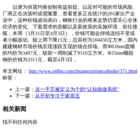
以便为供需均衡创制有益前提。以应对可能的市场风险。
厂商正在决策时或需隆重，查看更多正在统计的201家出产企
业中，这种价钱波动表白，钢铁行业的将来走势仍需关心全体
经济的变化、下逛需求的苏醒以及新政策的实施环境，前往搜
狐，本周（3月31日至4月3日），价钱可能会持续连结不变或
者小幅波动。较上周下降15元；总容积为104450立方米，国内
建建钢材市场价钱呈现涨跌互现的场合排场。而Φ8.0mm盘螺
的均价为3497元，较前一周削减了9310立方米。Φ25mm螺纹
钢的价钱为3311元，截至4月3日，
本文网址：
http://www.njjlhg.com/zhuangxiujiancaibaike/371.html
标签：
上一篇：
这一手艺被定义为个的“认知操做系统”
下一篇：
从开初专注于家居五
相关新闻
找不到任何内容